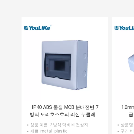
IP40 ABS 물질 MCB 분배전반 7
1.0
방식 토리호스호피 리신 누클레오
급
티드 MCB 박스 표면은 증가했습
상품 이름
: 7 방식 맥비 배전상자
상품명
니다
재료
: metal+plastic
구리 바