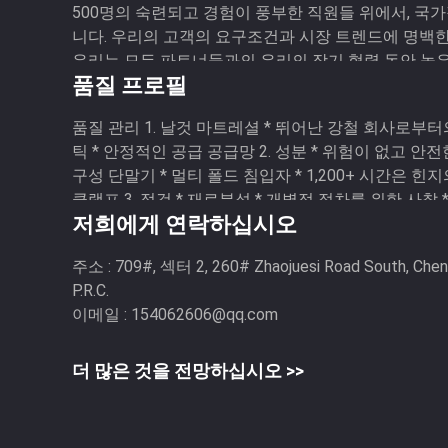
500명의 숙련되고 경험이 풍부한 직원들 위에서, 국가
니다. 우리의 고객의 요구조건과 시장 트렌드에 명백한
우리는 모든 파트너들과의 우리의 장기 협력 동안 높은 명
품질 프로필
금속성 공정 라인, ...
품질 관리 1. 날것 마트레셜 * 뛰어난 강철 회사로부터
틱 * 안정적인 공급 공급망 2. 성분 * 위험이 없고 안전한
구성 단말기 * 멀티 폴드 침입자 * 1,200+ 시간은 
클램프 3. 점검 * 재료분석 * 개별적 절차를 위한 사찰 *
저희에게 연락하십시오
주소 :
709#, 섹터 2, 260# Zhaojuesi Road South, Cheng
P.R.C.
이메일 :
154062606@qq.com
더 많은 것을 전망하십시오 >>