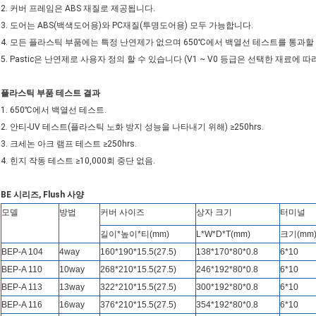
2. 커버 프레임은 ABS 재질로 제공됩니다.
3. 도어는 ABS(백색도어용)와 PC재질(투명도어용) 모두 가능합니다.
4. 모든 플라스틱 부품에는 특정 난연제가 없으며 650℃에서 백열선 테스트를 통과할
5. Pastic은 난연제로 사용자 정의 할 수 있습니다 (V1 ~ V0 등급은 선택한 재료에 따라
플라스틱 부품 테스트 결과
1. 650℃에서 백열선 테스트.
2. 안티-UV 테스트(플라스틱 노화 방지 성능을 나타내기 위해) ≥250hrs.
3. 크세논 아크 램프 테스트 ≥250hrs.
4. 힌지 작동 테스트 ≥10,000회 중단 없음.
BE 시리즈, Flush 사양
모델
방법
커버 사이즈
상자 크기
터미널
길이*높이*티(mm)
L*W*D*T(mm)
크기(mm
BEP-A 104
4way
160*190*15.5(27.5)
138*170*80*0.8
6*10
BEP-A 110
10way
268*210*15.5(27.5)
246*192*80*0.8
6*10
BEP-A 113
13way
322*210*15.5(27.5)
300*192*80*0.8
6*10
BEP-A 116
16way
376*210*15.5(27.5)
354*192*80*0.8
6*10