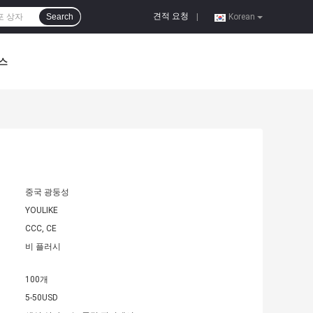
견적 요청
Search
|
Korean
스
중국 광둥성
YOULIKE
CCC, CE
비 플러시
100개
5-50USD