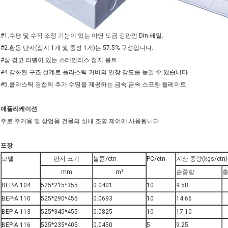
#1.수평 및 수직 조정 기능이 있는 아연 도금 강판인 Din 레일.
#2.황동 단자(접지 1개 및 중성 1개)는 57.5% 구성입니다.
#삼.경고 라벨이 있는 스테인리스 접지 볼트.
#4.강화된 구조 설계로 플라스틱 커버의 인장 강도를 높일 수 있습니다.
#5.플라스틱 경첩의 추가 수명을 제공하는 금속 금속 스프링 플레이트.
애플리케이션
주로 주거용 및 상업용 건물의 실내 조명 제어에 사용됩니다.
포장
모델
판지 크기
볼륨/ctn
PC/ctn
계산 중량(kgs/ctn)
mm
m³
순중량
총
BEP-A 104
525*215*355
0.0401
10
9.58
BEP-A 110
525*290*455
0.0693
10
14.66
BEP-A 113
525*345*455
0.0825
10
17.10
BEP-A 116
525*235*405
0.0450
5
9.25