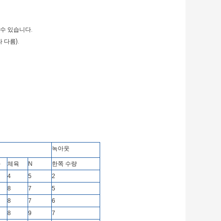
 수 있습니다.
 다름).
녹아웃
)
체육
N
한쪽 수량
4
5
2
8
7
5
8
7
6
8
9
7