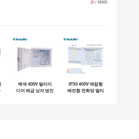
(
0
/ 3000)
시
백색 400V 멀티미
IP30 400V 매립형
자
디어 배급 상자 방진
배전함 전화망 멀티
크
반대로 부식
미디어