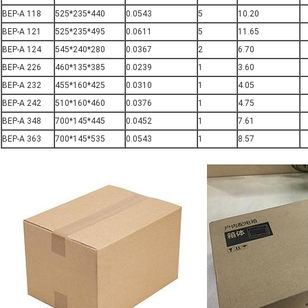
BEP-A 118
525*235*440
0.0543
5
10.20
BEP-A 121
525*235*495
0.0611
5
11.65
BEP-A 124
545*240*280
0.0367
2
6.70
BEP-A 226
460*135*385
0.0239
1
3.60
BEP-A 232
455*160*425
0.0310
1
4.05
BEP-A 242
510*160*460
0.0376
1
4.75
BEP-A 348
700*145*445
0.0452
1
7.61
BEP-A 363
700*145*535
0.0543
1
8.57