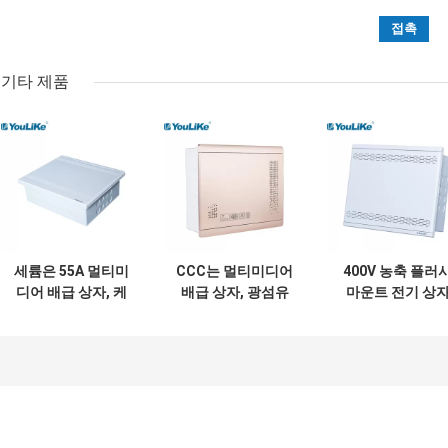
기타 제품
세륨은 55A 멀티미
CCC는 멀티미디어
400V 농축 플러
디어 배급 상자, 케
배급 상자, 광섬유
마운트 전기 상
이블 접속점 상자 분
배급 상자 약한 현재
TV 전화 네트워
말 입히는 강철을 증
를 증명했습니다
명했습니다