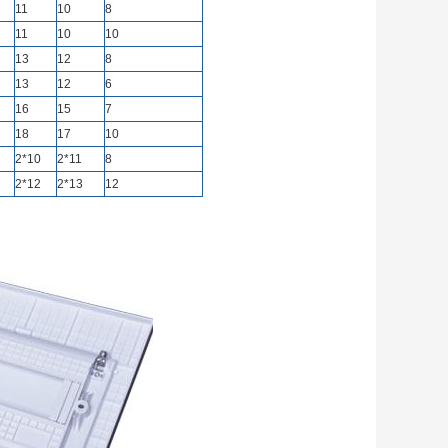
11
10
8
11
10
10
13
12
8
13
12
6
16
15
7
18
17
10
2*10
2*11
8
2*12
2*13
12