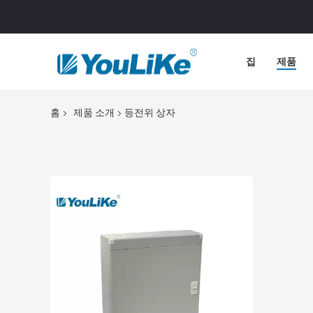
집
제품
홈
제품 소개
등전위 상자