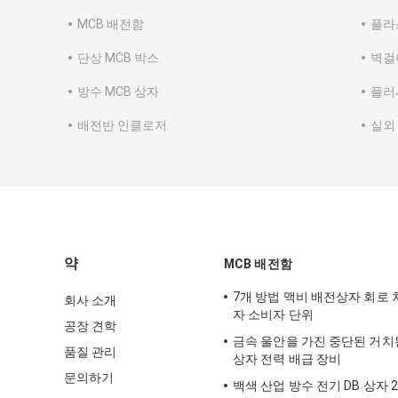
MCB 배전함
플라
단상 MCB 박스
벽걸
방수 MCB 상자
플러
배전반 인클로저
실외
약
MCB 배전함
7개 방법 맥비 배전상자 회로
회사 소개
자 소비자 단위
공장 견학
금속 울안을 가진 중단된 거치된
품질 관리
상자 전력 배급 장비
문의하기
백색 산업 방수 전기 DB 상자 