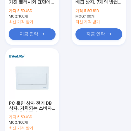
가진 플러시와 표면에
배급 상자, 7개의 방법
멀티미디어 배포 상자
의하여 거치되는 24 방
접속점 상자 MCB
가격:
5-50USD
가격:
5-50USD
법 MCB 상자 플라스틱
MOQ:
배전반 인클로저
100개
MOQ:
100개
최신 가격 받기
최신 가격 받기
실외 배전반
지금 연락
지금 연락
등전위 상자
PC 울안 상자 전기 DB
상자, 거치되는 소비자
단위 울안 플러시
가격:
5-50USD
MOQ:
100개
최신 가격 받기