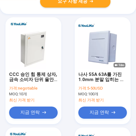
요구 사항 제공
CCC 승인 힘 통제 상자,
나사 55A 63A를 가진
금속 소비자 단위 울안
1.0mm 분말 입히는 강
IP40 수준
철 플러시 산 배급 상자
가격:
negotiable
가격:
5-50USD
MOQ:
10개
MOQ:
100개
최신 가격 받기
최신 가격 받기
지금 연락
지금 연락