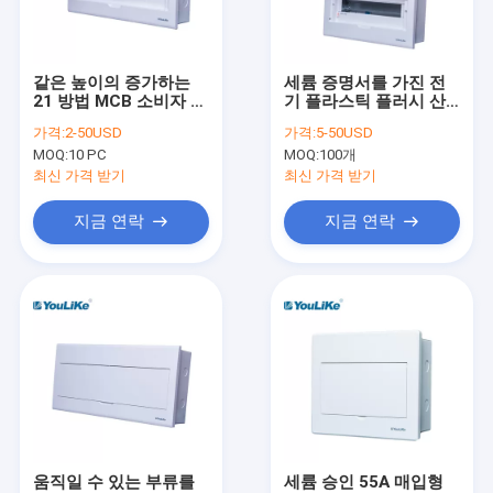
연락처
같은 높이의 증가하는
세륨 증명서를 가진 전
21 방법 MCB 소비자 단
기 플라스틱 플러시 산
MCB 배전함
위 박스 분전함
배급 상자 32 방법
가격:
2-50USD
가격:
5-50USD
MOQ:
10 PC
MOQ:
100개
플라스틱 MCB 상자
최신 가격 받기
최신 가격 받기
10웨이 MCB 박스
지금 연락
지금 연락
단상 MCB 박스
벽걸이형 배전함
배전반
방수 MCB 상자
플러시 마운트 분배 상자
움직일 수 있는 부류를
세륨 승인 55A 매입형