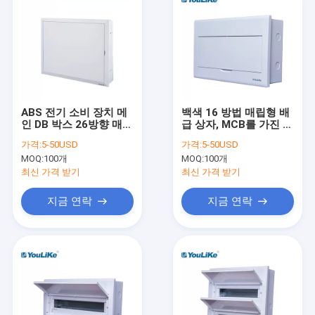
ABS 전기 소비 장치 메
백색 16 방법 매립형 배
인 DB 박스 26방향 매립
급 상자, MCB를 가진 접
형 마운팅
속점 배선 상자
가격:
5-50USD
가격:
5-50USD
MOQ:
100개
MOQ:
100개
최신 가격 받기
최신 가격 받기
지금 연락
지금 연락
홈
상품
회사 소개