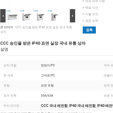
포장 세부 사항:
배달 시간:
지불 조건:
공급 능력:
큰 이미지 :
CCC 승인을 받은 IP40 표면 실장 국내 유통
접촉
상자
CCC 승인을 받은 IP40 표면 실장 국내 유통 상자
설명
상자 재질:
엉덩이/PC
커버 
문 재료:
그대로/PC
애플리
유형:
표면 유형
정격 전
정격 전류:
55A/63A
보호 수
CCC 국내 배전함
IP40 국내 배전함
IP40 배
하이 라이트:
,
,