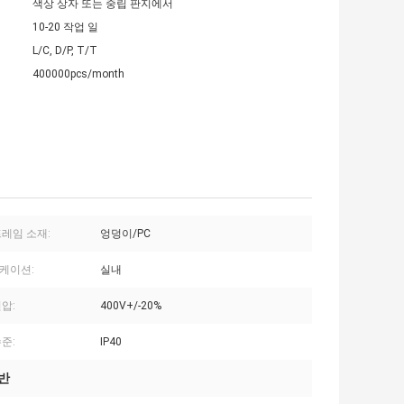
색상 상자 또는 중립 판지에서
10-20 작업 일
L/C, D/P, T/T
400000pcs/month
프레임 소재:
엉덩이/PC
케이션:
실내
압:
400V+/-20%
준:
IP40
전반