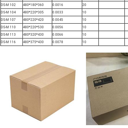
DS-M 102
480*180*360
0.0016
20
DS-M 104
480*220*305
0.0033
10
DS-M 107
480*220*420
0.0045
10
DS-M 110
480*220*530
0.0056
10
DS-M 113
480*320*430
0.0066
10
DS-M 116
480*375*430
0.0078
10