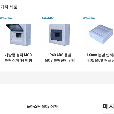
기타 제품
개방형 설치 MCB
IP40 ABS 물질
1.0mm 분말 입히
분배 상자 14 방향
MCB 분배전반 7 방
강철 MCB 배급 
표면 장착
식 토리호스호피 리
자, 소형 차단기 
신 누클레오티드
자
MCB 박스 표면은
증가했습니다
메
플라스틱 MCB 상자