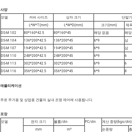
사양
모델
커버 사이즈
상자 크기
단말
L*W*T(mm)
L*W*D(mm)
크기(mm)
체육
DS-M 102
80*160*42.5
80*160*45
해당 없음
해당
DS-M 104
136*200*42.5
136*200*45
6*9
삼
DS-M 107
194*200*42.5
194*200*45
6*9
삼
DS-M 110
248*200*42.5
248*200*45
6*9
6
DS-M 113
302*200*42.5
302*200*45
6*9
6
DS-M 116
356*200*42.5
356*200*45
6*9
8
애플리케이션
주로 주거용 및 상업용 건물의 실내 조명 제어에 사용됩니다.
포장
모델
판지 크기
볼륨/ctn
PC/ctn
계산 중량(kgs/ctn)
mm
m³
순중량
총