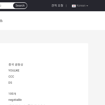
견적 요청
Search
|
Korean
스
중국 광둥성
YOULIKE
CCC
DS
100개
negotiable