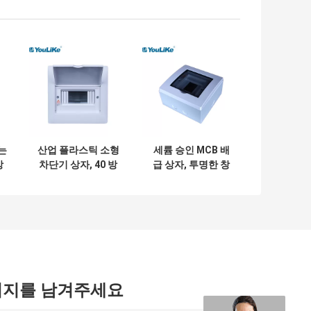
는
산업 플라스틱 소형
세륨 승인 MCB 배
상
차단기 상자, 40 방
급 상자, 투명한 창
상
법 배전반
을 가진 힘 DB 상자
높은 안전
시지를 남겨주세요