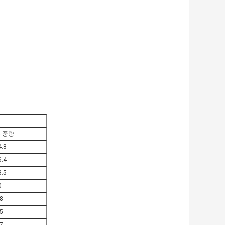
 중량
4.8
6.4
8.5
0
.8
.5