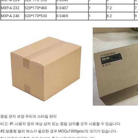
MXP-A 224
520*170*390
0.0345
1
6
6
MXP-A 232
520*170*460
0.0407
1
7.2
7
MXP-A 240
520*170*530
0.0469
1
8.2
9
중립 판지 포장 우리의 스타일 판지
비고: #1.사용자 정의 색상 상자 또는 중립 상자를 모두 사용할 수 있습니다.
#2.맞춤형 컬러 박스가 필요한 경우 MOQ≥1000pcs/각 크기가 있습니다.