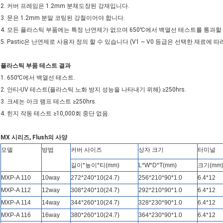
2. 커버 프레임은 1.2mm 분체도장된 강재입니다.
3. 문은 1.2mm 분말 코팅된 강철이어야 합니다.
4. 모든 플라스틱 부품에는 특정 난연제가 없으며 650℃에서 백열선 테스트를 통과할
5. Pastic은 난연제로 사용자 정의 할 수 있습니다 (V1 ~ V0 등급은 선택한 재료에 따라
플라스틱 부품 테스트 결과
1. 650℃에서 백열선 테스트.
2. 안티-UV 테스트(플라스틱 노화 방지 성능을 나타내기 위해) ≥250hrs.
3. 크세논 아크 램프 테스트 ≥250hrs.
4. 힌지 작동 테스트 ≥10,000회 중단 없음.
MX 시리즈, Flush의 사양
모델
방법
커버 사이즈
상자 크기
터미널
길이*높이*티(mm)
L*W*D*T(mm)
크기(mm
MXP-A 110
10way
272*240*10(24.7)
256*210*90*1.0
6.4*12
MXP-A 112
12way
308*240*10(24.7)
292*210*90*1.0
6.4*12
MXP-A 114
14way
344*260*10(24.7)
328*230*90*1.0
6.4*12
MXP-A 116
16way
380*260*10(24.7)
364*230*90*1.0
6.4*12