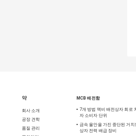
약
MCB 배전함
7개 방법 맥비 배전상자 회로
회사 소개
자 소비자 단위
공장 견학
금속 울안을 가진 중단된 거치된
품질 관리
상자 전력 배급 장비