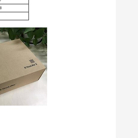
.7
.8