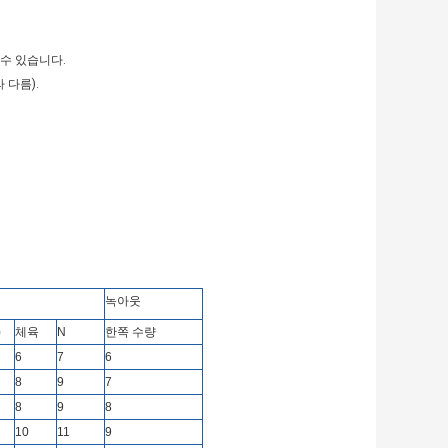
 수 있습니다.
 다름).
녹아웃
)
체육
N
한쪽 수량
6
7
6
8
9
7
8
9
8
10
11
9