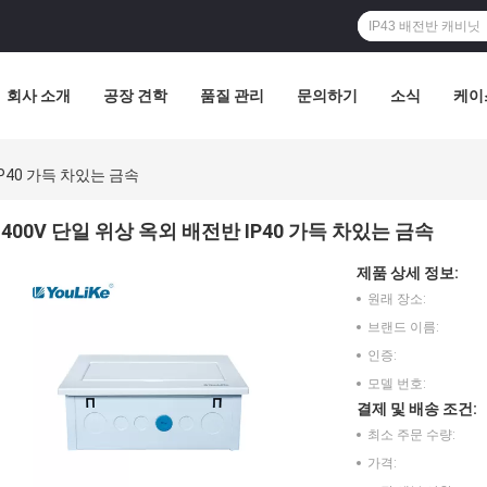
회사 소개
공장 견학
품질 관리
문의하기
소식
케이
IP40 가득 차있는 금속
400V 단일 위상 옥외 배전반 IP40 가득 차있는 금속
제품 상세 정보:
원래 장소:
브랜드 이름:
인증:
모델 번호:
결제 및 배송 조건:
최소 주문 수량:
가격: