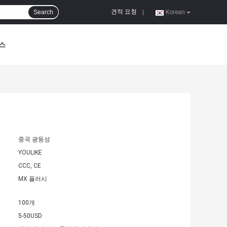
견적 요청
Search
|
Korean
스
중국 광둥성
YOULIKE
CCC, CE
MX 플러시
100개
5-50USD