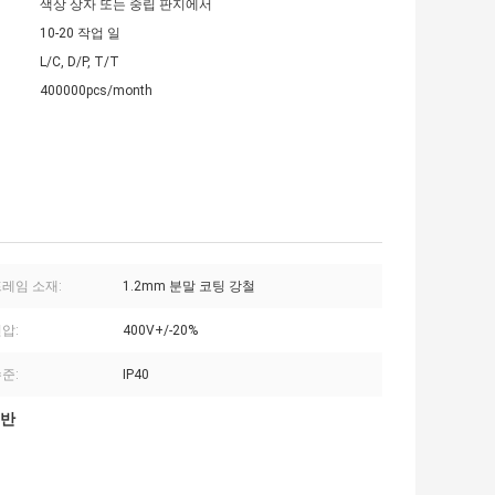
색상 상자 또는 중립 판지에서
10-20 작업 일
L/C, D/P, T/T
400000pcs/month
프레임 소재:
1.2mm 분말 코팅 강철
압:
400V+/-20%
준:
IP40
전반