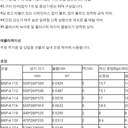
#2.구리 단자(접지 1개 및 중성 1개)는 60% 구성입니다.
#삼.경고 라벨이 있는 스테인리스 접지 볼트, 접지 볼트도 장착된 금속 커버.
#4.인장 강도가 매우 높은 일체형 신축 성형으로 제조된 풀 메탈 커버.
#5.플라스틱 녹아웃 및 플라스틱 와이어 클램프가 장착된 상자.
애플리케이션
주로 주거용 및 상업용 건물의 실내 조명 제어에 사용됩니다.
포장
모델
판지 크기
볼륨/ctn
PC/ctn
계산 중량(kgs/ctn)
mm
m³
순중량
총
MXP-A 110
550*260*300
0.0429
5
13.7
1
MXP-A 112
550*260*340
0.0487
5
15.1
1
MXP-A 114
550*280*375
0.0578
5
17
1
MXP-A 116
550*280*410
0.0632
5
18.5
2
MXP-A 118
440*280*235
0.0290
2
8
8
MXP-A 120
475*280*235
0.0313
2
8.6
9