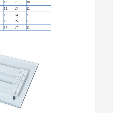
10
11
10
12
13
11
12
13
7
15
15
9
17
17
11