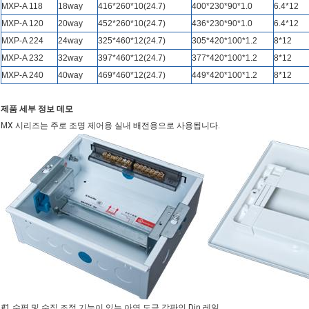
MXP-A 118
18way
416*260*10(24.7)
400*230*90*1.0
6.4*12
MXP-A 120
20way
452*260*10(24.7)
436*230*90*1.0
6.4*12
MXP-A 224
24way
325*460*12(24.7)
305*420*100*1.2
8*12
MXP-A 232
32way
397*460*12(24.7)
377*420*100*1.2
8*12
MXP-A 240
40way
469*460*12(24.7)
449*420*100*1.2
8*12
제품 세부 정보 데모
MX 시리즈는 주로 조명 제어용 실내 배전용으로 사용됩니다.
#1.수평 및 수직 조정 기능이 있는 아연 도금 강판인 Din 레일.