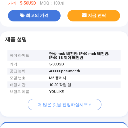
가격：5-50USD
MOQ：100개
최고의 가격
지금 연락
제품 설명
,
,
단상 mcb 배전반
IP40 mcb 배전반
하이 라이트
IP40 18 웨이 배전반
가격
5-50USD
공급 능력
400000pcs/month
모델 번호
M5 플러시
배달 시간
10-20 작업 일
브랜드 이름
YOULIKE
더 많은 것을 전망하십시오