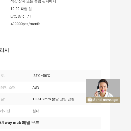
색상 상자 또는 중립 판지에서
10-20 작업 일
L/C, D/P, T/T
400000pcs/month
플러시
도:
-25℃~50℃
프레임 소재:
ABS
질:
1.0&1.2mm 분말 코팅 강철
케이션:
실내
24 way mcb 패널 보드