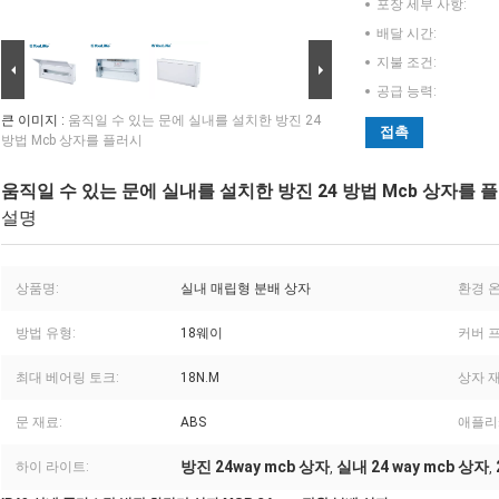
포장 세부 사항:
배달 시간:
지불 조건:
공급 능력:
큰 이미지 :
움직일 수 있는 문에 실내를 설치한 방진 24
접촉
방법 Mcb 상자를 플러시
움직일 수 있는 문에 실내를 설치한 방진 24 방법 Mcb 상자를 
설명
상품명:
실내 매립형 분배 상자
환경 온
방법 유형:
18웨이
커버 
최대 베어링 토크:
18N.M
상자 재
문 재료:
ABS
애플리
방진 24way mcb 상자
실내 24 way mcb 상자
하이 라이트:
,
,