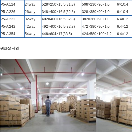
P5-A 124
24way
528×250×15.5(31.3)
508×230×90×1.0
6×10.4
P5-A 226
26way
348×400×16.5(32.8)
328×380×90×1.0
6×10.4
P5-A 232
32way
402×400×16.5(32.8)
382×380×90×1.0
6.4×12
P5-A 242
42way
492×400×16.5(32.8)
472×380×90×1.0
6.4×12
P5-A 354
54way
448×604×17(33.5)
424×580×100×1.2
6.4×12
워크샵 시연