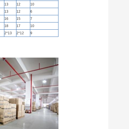
13
12
10
13
12
6
16
15
7
18
17
10
2*13
2*12
9