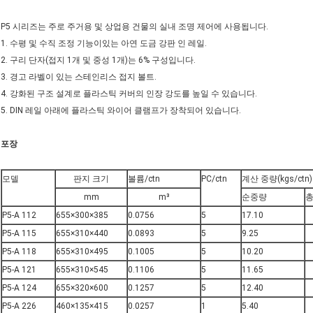
P5 시리즈는 주로 주거용 및 상업용 건물의 실내 조명 제어에 사용됩니다.
1. 수평 및 수직 조정 기능이있는 아연 도금 강판 인 레일.
2. 구리 단자(접지 1개 및 중성 1개)는 6% 구성입니다.
3. 경고 라벨이 있는 스테인리스 접지 볼트.
4. 강화된 구조 설계로 플라스틱 커버의 인장 강도를 높일 수 있습니다.
5. DIN 레일 아래에 플라스틱 와이어 클램프가 장착되어 있습니다.
포장
모델
판지 크기
볼륨/ctn
PC/ctn
계산 중량(kgs/ctn)
mm
m³
순중량
총
P5-A 112
655×300×385
0.0756
5
17.10
P5-A 115
655×310×440
0.0893
5
9.25
P5-A 118
655×310×495
0.1005
5
10.20
P5-A 121
655×310×545
0.1106
5
11.65
P5-A 124
655×320×600
0.1257
5
12.40
P5-A 226
460×135×415
0.0257
1
5.40