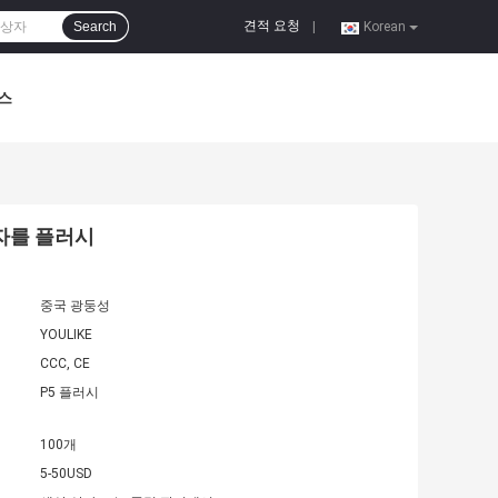
견적 요청
Search
|
Korean
스
상자를 플러시
중국 광둥성
YOULIKE
CCC, CE
P5 플러시
100개
5-50USD