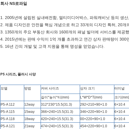
회사
NS
로파일
1. 2005년에 설립된 실내배전함, 멀티미디어박스, 파워캐비닛 등의 생
2. 제품 디자인은 안전을 핵심 개념으로 하고 33개의 디자인 특허, 20개
3. 1350개의 주요 부동산 회사와 1600개의 패널 빌더에 서비스를 제공
4. 2015년에는 판매 수익이 1억 개를 초과하고 연간 상자 판매량이 30
5. 16년 간의 개발 및 고객 지원을 통해 명성을 얻었습니다.
P5 시리즈, 플러시 사양
모델
방법
커버 사이즈
상자 크기
터미널
길이*높이*티(mm)
L*W*D*T(mm)
크기(mm
P5-A 112
12way
312
*
230
*
15.5(31.3)
292×210×90×1.0
6×10.4
P5-A 115
15way
366×240×15.5(31.3)
346×220×90×1.0
6×10.4
P5-A 118
18way
420×240×15.5(31.3)
00×220×90×1.0
6×10.4
P5-A 121
21way
474×240×15.5(31.3)
454×220×90×1.0
6×10.4