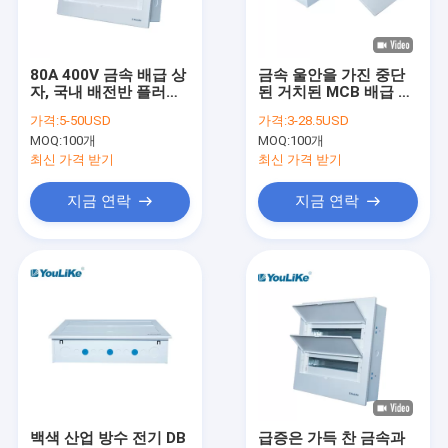
공장 견학
품질 관리
80A 400V 금속 배급 상
금속 울안을 가진 중단
자, 국내 배전반 플러시
된 거치된 MCB 배급 상
문의하기
설치
자 전력 배급 장비
가격:
5-50USD
가격:
3-28.5USD
MOQ:
100개
MOQ:
100개
소식
최신 가격 받기
최신 가격 받기
케이스
지금 연락
지금 연락
MCB 배전함
플라스틱 MCB 상자
10웨이 MCB 박스
단상 MCB 박스
백색 산업 방수 전기 DB
급증은 가득 찬 금속과