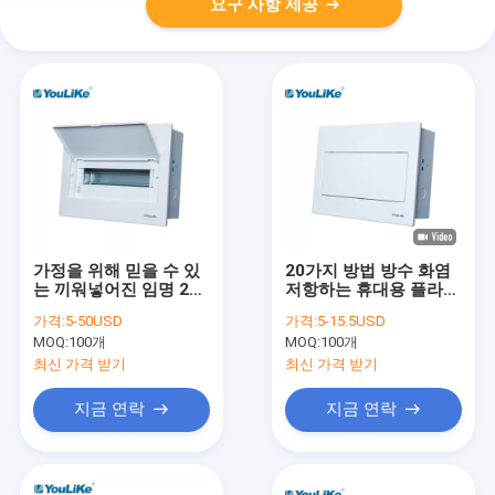
요구 사항 제공
가정을 위해 믿을 수 있
20가지 방법 방수 화염
는 끼워넣어진 임명 20
저항하는 휴대용 플라스
방법 MCB 상자 높은 안
틱 배전 상자
가격:
5-50USD
가격:
5-15.5USD
전
MOQ:
100개
MOQ:
100개
최신 가격 받기
최신 가격 받기
지금 연락
지금 연락