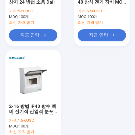
상자 24 방법 소음 Dail
40 방식 전기 장비 MCB
벽걸이형 배전함
분배전반을 탑재했습니
가격:
5-50USD
가격:
5-50USD
다
MOQ:
배전반
100개
MOQ:
100개
최신 가격 받기
최신 가격 받기
방수 MCB 상자
지금 연락
지금 연락
플러시 마운트 분배 상자
멀티미디어 배포 상자
배전반 인클로저
실외 배전반
등전위 상자
2-16 방법 IP40 방수 맥
비 전기적 산업적 분포
박스의 크기 터치 스위
가격:
1.5-6USD
치 상자
MOQ:
100개
최신 가격 받기