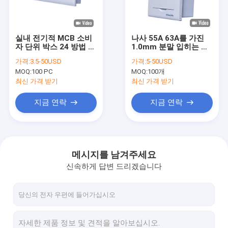
공장 견학
품질 관리
실내 전기적 MCB 소비
나사 55A 63A를 가진
자 단위 박스 24 방법 전
1.0mm 분말 입히는 강
문의하기
력 분전판
철 플러시 산 배급 상자
가격:
3.5-50USD
가격:
5-50USD
MOQ:
100 PC
MOQ:
100개
소식
최신 가격 받기
최신 가격 받기
케이스
지금 연락
지금 연락
MCB 배전함
메시지를 남겨주세요
신속하게 답변 드리겠습니다
플라스틱 MCB 상자
10웨이 MCB 박스
단상 MCB 박스