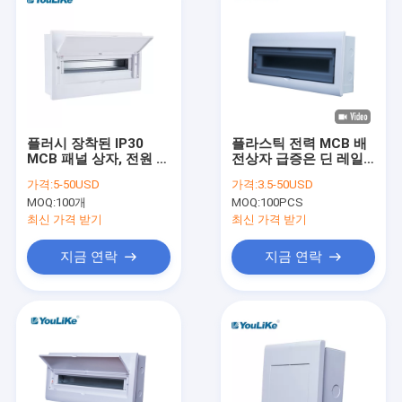
플러시 장착된 IP30
플라스틱 전력 MCB 배
MCB 패널 상자, 전원 분
전상자 급증은 딘 레일
배 장비 32 방법
로 21이지 방법을 탑재
가격:
5-50USD
가격:
3.5-50USD
했습니다
MOQ:
100개
MOQ:
100PCS
최신 가격 받기
최신 가격 받기
지금 연락
지금 연락
집
제품
회사 소개