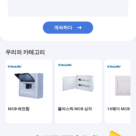
벽걸이형 배전함
배전반
계속하다
방수 MCB 상자
플러시 마운트 분배 상자
우리의 카테고리
멀티미디어 배포 상자
배전반 인클로저
실외 배전반
등전위 상자
MCB 배전함
플라스틱 MCB 상자
10웨이 MCB 박