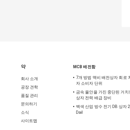
약
MCB 배전함
7개 방법 맥비 배전상자 회로
회사 소개
자 소비자 단위
공장 견학
금속 울안을 가진 중단된 거치된
품질 관리
상자 전력 배급 장비
문의하기
백색 산업 방수 전기 DB 상자 
소식
Dail
사이트맵