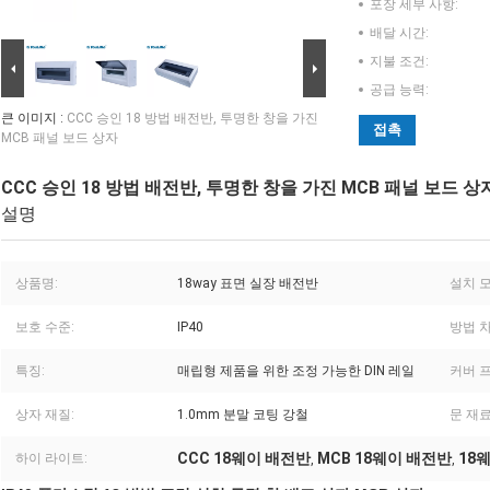
포장 세부 사항:
배달 시간:
지불 조건:
공급 능력:
큰 이미지 :
CCC 승인 18 방법 배전반, 투명한 창을 가진
접촉
MCB 패널 보드 상자
CCC 승인 18 방법 배전반, 투명한 창을 가진 MCB 패널 보드 상
설명
상품명:
18way 표면 실장 배전반
설치 모
보호 수준:
IP40
방법 차
특징:
매립형 제품을 위한 조정 가능한 DIN 레일
커버 
상자 재질:
1.0mm 분말 코팅 강철
문 재료
CCC 18웨이 배전반
MCB 18웨이 배전반
18
하이 라이트:
,
,