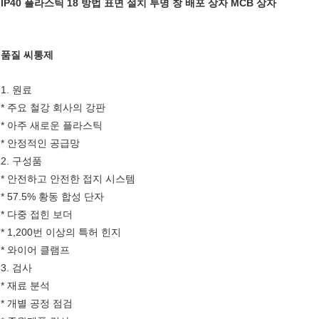
IP40 플라스틱 18 방법 표면 설치 투명 창 배포 상자 MCB 상자
품질
씨
통제
1. 원료
* 주요 철강 회사의 강판
* 아주 새로운 플라스틱
* 안정적인 공급망
2. 구성품
* 안전하고 안전한 접지 시스템
* 57.5% 황동 합성 단자
* 다중 접힌 보더
* 1,200번 이상의 특허 힌지
* 와이어 클램프
3. 검사
* 재료 분석
* 개별 공정 점검