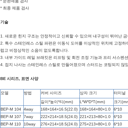
* 준완제품 검사
* 최종 제품 검사
기술
1. 새로운 힌지 구조는 안정적이고 신뢰할 수 있으며 내구성이 뛰어난 
2. 특수 스테인레스 스틸 파편은 이동식 도어를 이상적인 위치에 고정하
럽고 비정상적인 소음이 없도록합니다.
3. 내부 가이드 레일 브래킷은 리프팅 및 회전 조정 기능과 프리 서스펜
4. 접지 나사는 스테인레스 스틸로 만들어졌으며 스터드는 코팅되지 않
BE 시리즈, 표면 사양
모델
방법
커버 사이즈
상자 크기
터미널
길이*높이*티(mm)
L*W*D*T(mm)
크기(m
BEP-M 104
4way
168×164×16.5(22.0)
168×164×80×1.0
6*10
BEP-M 107
7way
222×214×18.5(24.0)
221×213×80×1.0
6*10
BEP-M 110
10way
276×214×18.5(24.0)
275×213×80×1.0
6*10