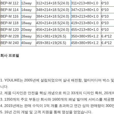
BEP-M 112
12way
312×214×18.5(24.0)
311×213×80×1.0
6*10
BEP-M 114
14way
348×214×18.5(24.0)
347×213×80×1.0
6*10
BEP-M 116
16way
384×214×18.5(24.0)
383×213×80×1.0
6*10
BEP-M 118
18way
420×214×18.5(24.0)
419×213×80×1.0
6*10
BEP-M 120
20way
456×214×18.5(24.0)
455×213×80×1.0
6*10
BEP-M 228
28way
351×381×19(26.5)
350×380×95×1.2
6.4*12
BEP-M 240
40way
459×381×19(26.5)
458×380×95×1.2
6.4*12
회사 프로필
1. YOULIKE는 2005년에 설립되었으며 실내 배전함, 멀티미디어 박스
니다.
2. 제품 디자인은 안전을 핵심 개념으로 하고 33개의 디자인 특허, 20개
3. 1350개의 주요 부동산 회사와 1600개의 패널 빌더에 서비스를 제공
4. 2015년에는 판매 수익이 1억 개를 초과하고 연간 상자 판매량이 30
5. 16년 간의 개발 및 고객 지원을 통해 명성을 얻었습니다.