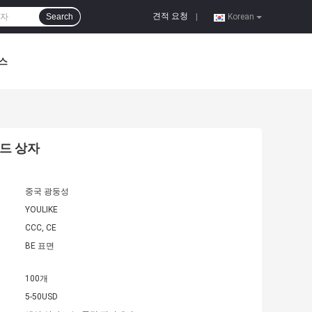
견적 요청
Search
|
Korean
스
보드 상자
중국 광둥성
YOULIKE
CCC, CE
BE 표면
100개
5-50USD