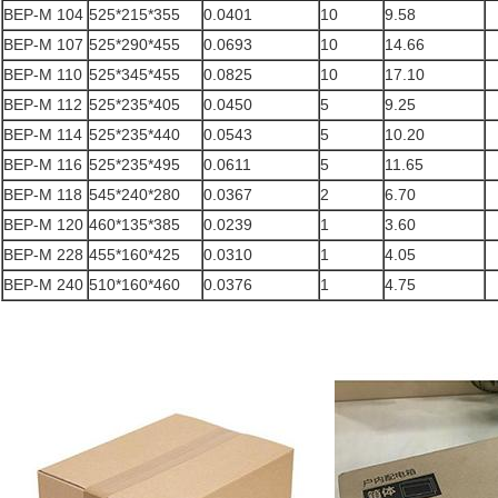
BEP-M 104
525*215*355
0.0401
10
9.58
BEP-M 107
525*290*455
0.0693
10
14.66
BEP-M 110
525*345*455
0.0825
10
17.10
BEP-M 112
525*235*405
0.0450
5
9.25
BEP-M 114
525*235*440
0.0543
5
10.20
BEP-M 116
525*235*495
0.0611
5
11.65
BEP-M 118
545*240*280
0.0367
2
6.70
BEP-M 120
460*135*385
0.0239
1
3.60
BEP-M 228
455*160*425
0.0310
1
4.05
BEP-M 240
510*160*460
0.0376
1
4.75