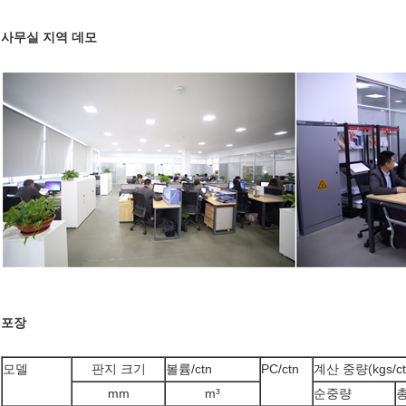
사무실 지역 데모
포장
모델
판지 크기
볼륨/ctn
PC/ctn
계산 중량(kgs/ct
mm
m³
순중량