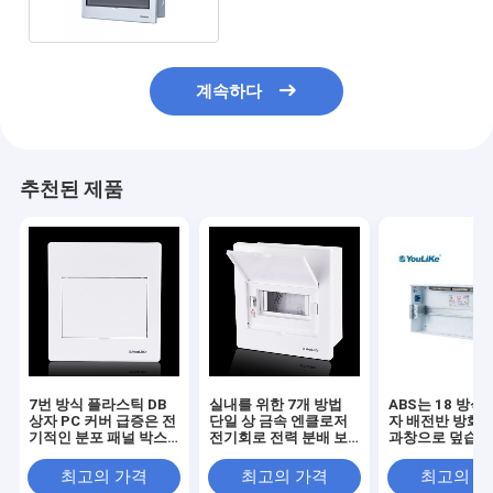
계속하다
추천된 제품
7번 방식 플라스틱 DB
실내를 위한 7개 방법
ABS는 18 방식
상자 PC 커버 급증은 전
단일 상 금속 엔클로저
자 배전반 방화를
기적인 분포 패널 박스
전기회로 전력 분배 보
과창으로 덮습
를 탑재했습니다
드
최고의 가격
최고의 가격
최고의 