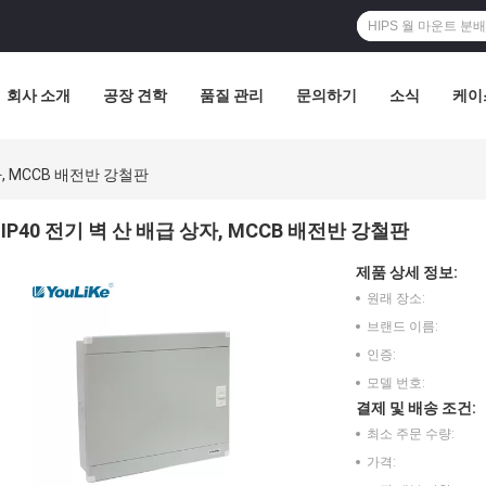
회사 소개
공장 견학
품질 관리
문의하기
소식
케이
자, MCCB 배전반 강철판
IP40 전기 벽 산 배급 상자, MCCB 배전반 강철판
제품 상세 정보:
원래 장소:
브랜드 이름:
인증:
모델 번호:
결제 및 배송 조건:
최소 주문 수량:
가격: