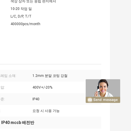
색상 상자 또는 중립 판지에서
10-20 작업 일
L/C, D/P, T/T
400000pcs/month
프레임 소재:
1.2mm 분말 코팅 강철
압:
400V+/-20%
준:
IP40
:
요청 시 사용 가능
IP40 mccb 배전반
,