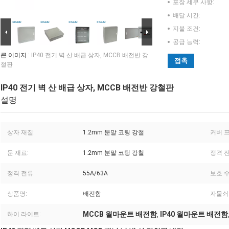
포장 세부 사항:
배달 시간:
지불 조건:
공급 능력:
큰 이미지 :
IP40 전기 벽 산 배급 상자, MCCB 배전반 강
접촉
철판
IP40 전기 벽 산 배급 상자, MCCB 배전반 강철판
설명
상자 재질:
1.2mm 분말 코팅 강철
커버 
문 재료:
1.2mm 분말 코팅 강철
정격 전
정격 전류:
55A/63A
보호 수
상품명:
배전함
자물쇠
MCCB 월마운트 배전함
IP40 월마운트 배전함
하이 라이트:
,