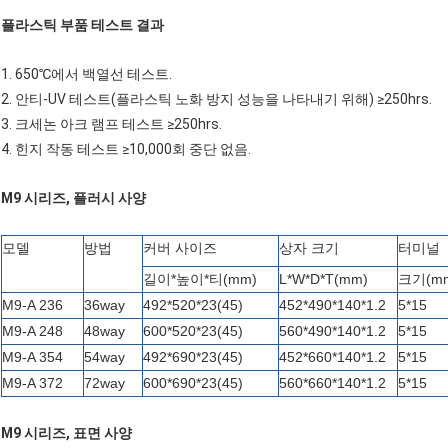
플라스틱 부품 테스트 결과
1. 650℃에서 백열선 테스트.
2. 안티-UV 테스트(플라스틱 노화 방지 성능을 나타내기 위해) ≥250hrs.
3. 크세논 아크 램프 테스트 ≥250hrs.
4. 힌지 작동 테스트 ≥10,000회 중단 없음.
M9 시리즈, 플러시 사양
모델
방법
커버 사이즈
상자 크기
터미널
길이*높이*티(mm)
L*W*D*T(mm)
크기(m
M9-A 236
36way
492*520*23(45)
452*490*140*1.2
5*15
M9-A 248
48way
600*520*23(45)
560*490*140*1.2
5*15
M9-A 354
54way
492*690*23(45)
452*660*140*1.2
5*15
M9-A 372
72way
600*690*23(45)
560*660*140*1.2
5*15
M9 시리즈, 표면 사양