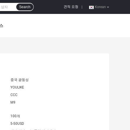
견적 요청
Search
|
Korean
스
중국 광둥성
YOULIKE
CCC
M9
100개
5-50USD