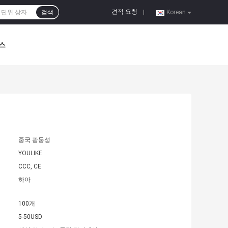
견적 요청
검색
|
Korean
스
중국 광둥성
YOULIKE
CCC, CE
하아
100개
5-50USD