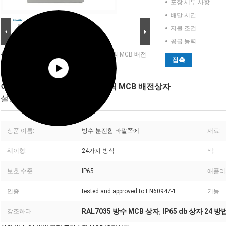
포장 세부 사항:
배달 시간:
지불 조건:
공급 능력:
큰 이미지 :
야외 방수 24 방법 전력 플라스틱 MCB 배전
접촉
상자
야외 방수 24 방법 전력 플라스틱 MCB 배전상자
설명
상품 이름:
방수 분전함 바깥쪽에
재료:
웨이형:
24가지 방식
색:
보호 수준:
IP65
애플리
인증:
tested and approved to EN60947-1
기능:
RAL7035 방수 MCB 상자
IP65 db 상자 24 방
강조하다:
,