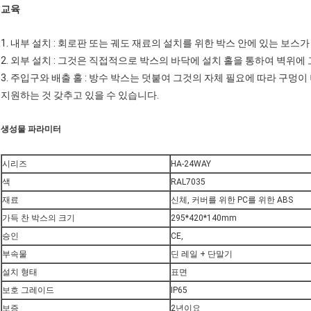
교육
1. 내부 설치 : 회로판 또는 궤도 재료의 설치를 위한 박스 안에 있는 보스가
2. 외부 설치 : 그것은 직접적으로 박스의 바닥에 설치 홀을 통하여 벽위에
3. 주입구와 배출 홀 : 방수 박스는 덧붙여 그것의 자체 필요에 따라 구멍
지원하는 것 갖추고 있을 수 있습니다.
생성물 파라미터
시리즈
HA-24WAY
색
RAL7035
재료
신체, 커버를 위한 PC를 위한 ABS
가득 찬 박스의 크기
295*420*140mm
승인
CE,
부속물
딘 레일 + 단말기
설치 형태
표면
보호 그레이드
IP65
보증
2년이요