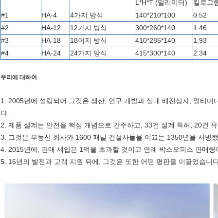
L*H*T (밀리미터)
킬로그
#1
HA-4
4
가지 방식
140*210*100
0.52
#2
HA-12
12
가지 방식
300*260*140
1.46
#3
HA-18
18
이지 방식
410*285*140
1.93
#4
HA-24
24
가지 방식
415*300*140
2.34
우리에 대하여
1. 2005년에 설립되어 그것은 생산, 연구 개발과 실내 배전상자, 멀
다.
2. 제품 설계는 안전을 핵심 개념으로 간주하고, 33건 설계 특허, 20건
3. 그것은 부동산 회사와 1600 패널 건설사들을 이끄는 1350년을 서빙
4. 2015년에, 판매 세입은 1억을 초과할 것이고 연례 박스오피스 판매량
5. 16년의 발전과 고객 지원 뒤에, 그것은 또한 어떤 평판을 이끌었습니다